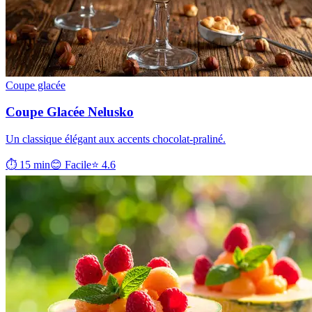
Coupe glacée
Coupe Glacée Nelusko
Un classique élégant aux accents chocolat-praliné.
⏱ 15 min
😊 Facile
⭐ 4.6