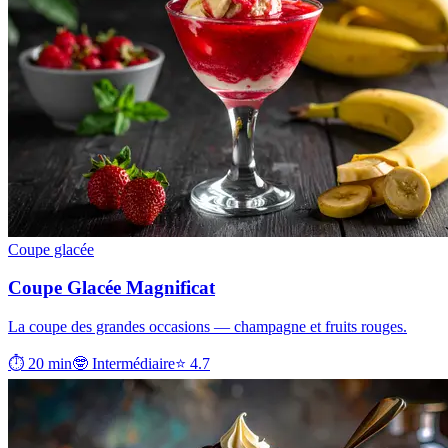
Coupe glacée
Coupe Glacée Magnificat
La coupe des grandes occasions — champagne et fruits rouges.
⏱ 20 min
🤓 Intermédiaire
⭐ 4.7