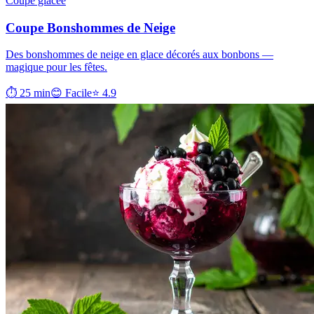
Coupe glacée
Coupe Bonshommes de Neige
Des bonshommes de neige en glace décorés aux bonbons —
magique pour les fêtes.
⏱ 25 min
😊 Facile
⭐ 4.9