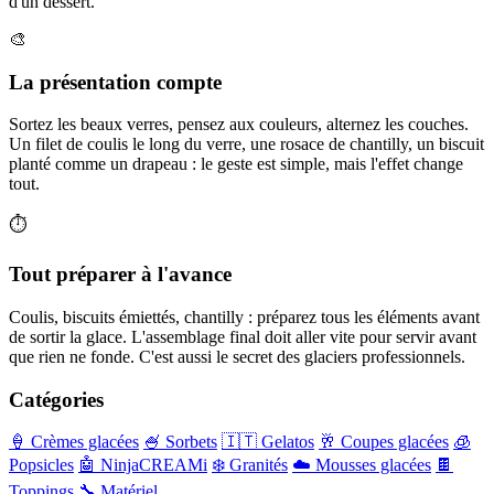
d'un dessert.
🎨
La présentation compte
Sortez les beaux verres, pensez aux couleurs, alternez les couches.
Un filet de coulis le long du verre, une rosace de chantilly, un biscuit
planté comme un drapeau : le geste est simple, mais l'effet change
tout.
⏱️
Tout préparer à l'avance
Coulis, biscuits émiettés, chantilly : préparez tous les éléments avant
de sortir la glace. L'assemblage final doit aller vite pour servir avant
que rien ne fonde. C'est aussi le secret des glaciers professionnels.
Catégories
🍦 Crèmes glacées
🍧 Sorbets
🇮🇹 Gelatos
🥂 Coupes glacées
🧊
Popsicles
🤖 NinjaCREAMi
❄️ Granités
☁️ Mousses glacées
🍫
Toppings
🔧 Matériel