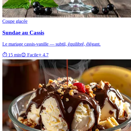
Coupe glacée
Sundae au Cassis
Le mariage cassis-vanille — subtil, équilibré, élégant.
⏱ 15 min
😊 Facile
⭐ 4.7