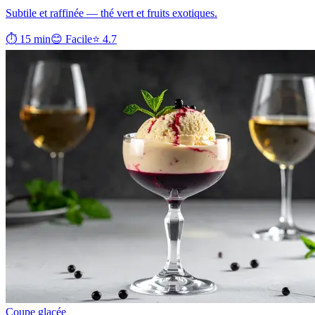
Subtile et raffinée — thé vert et fruits exotiques.
⏱ 15 min
😊 Facile
⭐ 4.7
Coupe glacée