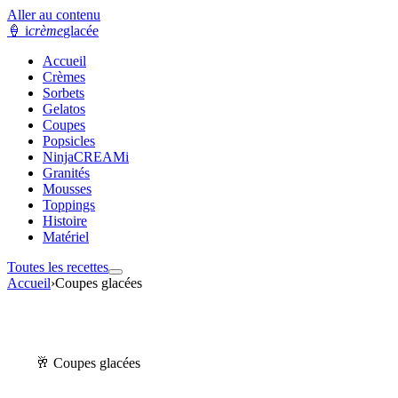
Aller au contenu
🍦
i
crème
glacée
Accueil
Crèmes
Sorbets
Gelatos
Coupes
Popsicles
NinjaCREAMi
Granités
Mousses
Toppings
Histoire
Matériel
Toutes les recettes
Accueil
›
Coupes glacées
🥂 Coupes glacées