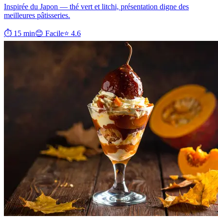
Inspirée du Japon — thé vert et litchi, présentation digne des
meilleures pâtisseries.
⏱ 15 min
😊 Facile
⭐ 4.6