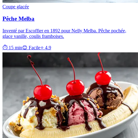
Coupe glacée
Pêche Melba
Inventé par Escoffier en 1892 pour Nelly Melba. Pêche pochée,
glace vanille, coulis framboises.
⏱ 15 min
😊 Facile
⭐ 4.9