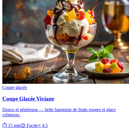
Coupe glacée
Coupe Glacée Viviane
Douce et généreuse — belle harmonie de fruits rouges et glace
crémeuse.
⏱ 15 min
😊 Facile
⭐ 4.5