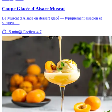
Coupe Glacée d'Alsace Muscat
Le Muscat d'Alsace en dessert glacé — typiquement alsacien et
surprenant.
⏱ 15 min
😊 Facile
⭐ 4.7