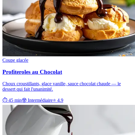
Coupe glacée
Profiteroles au Chocolat
Choux croustillants, glace vanille, sauce chocolat chaude — le
dessert qui fait l'unanimité.
⏱ 45 min
🤓 Intermédiaire
⭐ 4.9