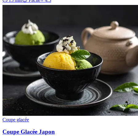
⏱ 15 min
😊 Facile
⭐ 4.5
Coupe glacée
Coupe Glacée Japon