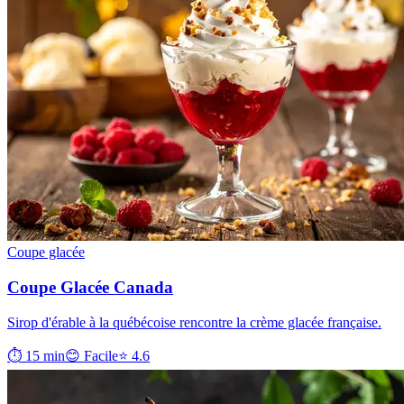
Coupe glacée
Coupe Glacée Canada
Sirop d'érable à la québécoise rencontre la crème glacée française.
⏱ 15 min
😊 Facile
⭐ 4.6