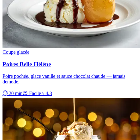
Coupe glacée
Poires Belle-Hélène
Poire pochée, glace vanille et sauce chocolat chaude — jamais
démodé.
⏱ 20 min
😊 Facile
⭐ 4.8