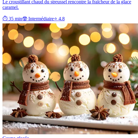
Le croustillant chaud du streussel rencontre la fraîcheur de la glace
caramel.
⏱ 35 min
🤓 Intermédiaire
⭐ 4.8