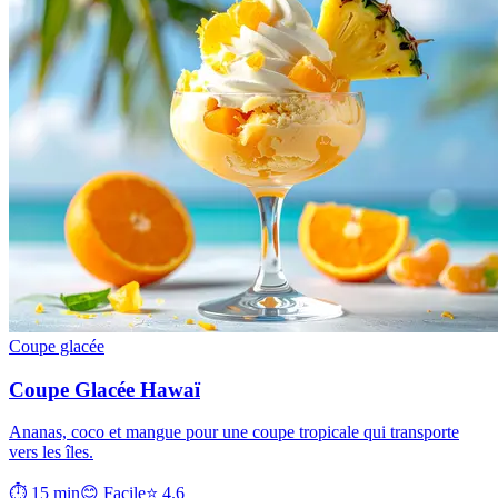
Coupe glacée
Coupe Glacée Hawaï
Ananas, coco et mangue pour une coupe tropicale qui transporte
vers les îles.
⏱ 15 min
😊 Facile
⭐ 4.6