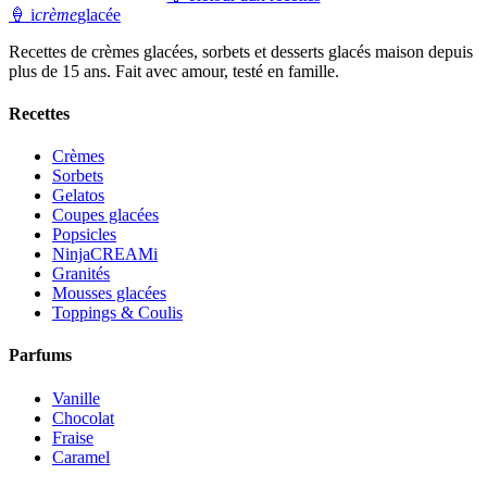
🍦
i
crème
glacée
Recettes de crèmes glacées, sorbets et desserts glacés maison depuis
plus de 15 ans. Fait avec amour, testé en famille.
Recettes
Crèmes
Sorbets
Gelatos
Coupes glacées
Popsicles
NinjaCREAMi
Granités
Mousses glacées
Toppings & Coulis
Parfums
Vanille
Chocolat
Fraise
Caramel