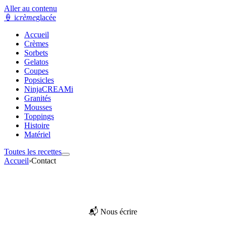
Aller au contenu
🍦
i
crème
glacée
Accueil
Crèmes
Sorbets
Gelatos
Coupes
Popsicles
NinjaCREAMi
Granités
Mousses
Toppings
Histoire
Matériel
Toutes les recettes
Accueil
›
Contact
📬 Nous écrire