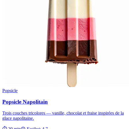
Popsicle
Popsicle Napolitain
Trois couches tricolores — vanille, chocolat et fraise inspirées de la
glace napolitaine.
⏱ 20 min
😊 Facile
⭐ 4.7