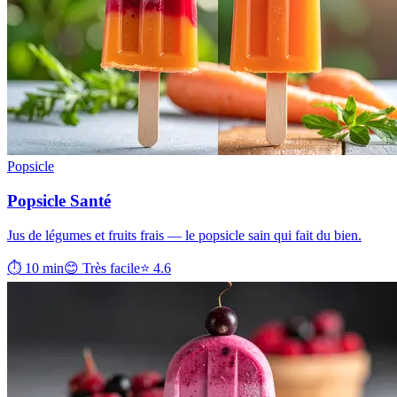
Popsicle
Popsicle Santé
Jus de légumes et fruits frais — le popsicle sain qui fait du bien.
⏱ 10 min
😊 Très facile
⭐ 4.6