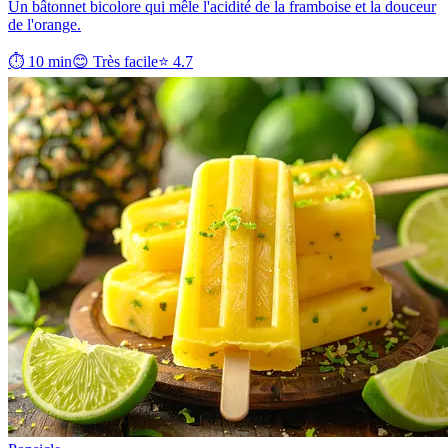
Un bâtonnet bicolore qui mêle l'acidité de la framboise et la douceur
de l'orange.
⏱ 10 min
😊 Très facile
⭐ 4.7