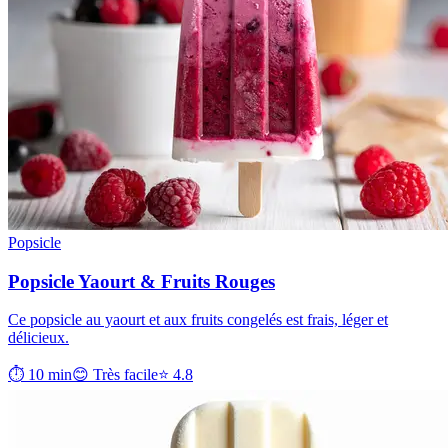
Popsicle
Popsicle Yaourt & Fruits Rouges
Ce popsicle au yaourt et aux fruits congelés est frais, léger et
délicieux.
⏱ 10 min
😊 Très facile
⭐ 4.8