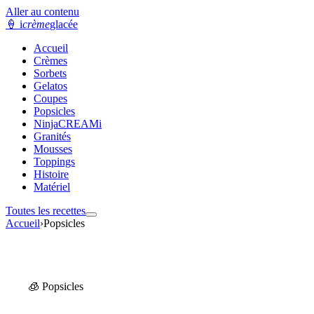
Aller au contenu
🍦
i
crème
glacée
Accueil
Crèmes
Sorbets
Gelatos
Coupes
Popsicles
NinjaCREAMi
Granités
Mousses
Toppings
Histoire
Matériel
Toutes les recettes
Accueil
›
Popsicles
🧊 Popsicles