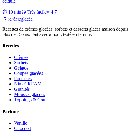
acidulé.
⏱ 10 min
😊 Très facile
⭐ 4.7
🍦
i
crème
glacée
Recettes de crèmes glacées, sorbets et desserts glacés maison depuis
plus de 15 ans. Fait avec amour, testé en famille.
Recettes
Crèmes
Sorbets
Gelatos
Coupes glacées
Popsicles
NinjaCREAMi
Granités
Mousses glacées
Toppings & Coulis
Parfums
Vanille
Chocolat