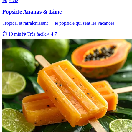
Popsicle
Popsicle Ananas & Lime
Tropical et rafraîchissant — le popsicle qui sent les vacances.
⏱ 10 min
😊 Très facile
⭐ 4.7