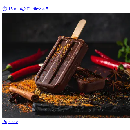
⏱ 15 min
😊 Facile
⭐ 4.5
Popsicle