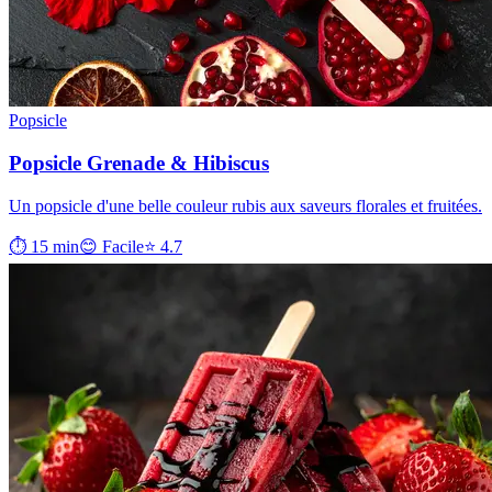
Popsicle
Popsicle Grenade & Hibiscus
Un popsicle d'une belle couleur rubis aux saveurs florales et fruitées.
⏱ 15 min
😊 Facile
⭐ 4.7