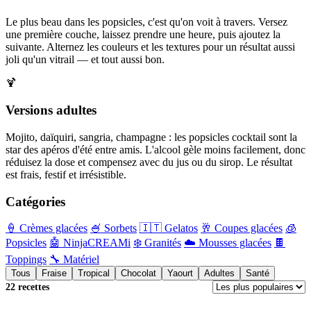
Le plus beau dans les popsicles, c'est qu'on voit à travers. Versez
une première couche, laissez prendre une heure, puis ajoutez la
suivante. Alternez les couleurs et les textures pour un résultat aussi
joli qu'un vitrail — et tout aussi bon.
🍹
Versions adultes
Mojito, daïquiri, sangria, champagne : les popsicles cocktail sont la
star des apéros d'été entre amis. L'alcool gèle moins facilement, donc
réduisez la dose et compensez avec du jus ou du sirop. Le résultat
est frais, festif et irrésistible.
Catégories
🍦 Crèmes glacées
🍧 Sorbets
🇮🇹 Gelatos
🥂 Coupes glacées
🧊
Popsicles
🤖 NinjaCREAMi
❄️ Granités
☁️ Mousses glacées
🍫
Toppings
🔧 Matériel
Tous
Fraise
Tropical
Chocolat
Yaourt
Adultes
Santé
22 recettes