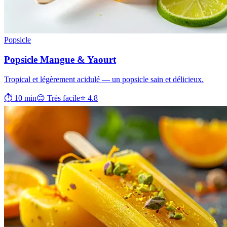
Popsicle
Popsicle Mangue & Yaourt
Tropical et légèrement acidulé — un popsicle sain et délicieux.
⏱ 10 min
😊 Très facile
⭐ 4.8