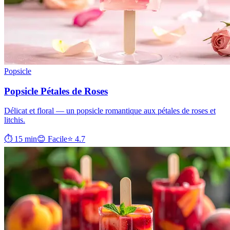
Popsicle
Popsicle Pétales de Roses
Délicat et floral — un popsicle romantique aux pétales de roses et
litchis.
⏱ 15 min
😊 Facile
⭐ 4.7