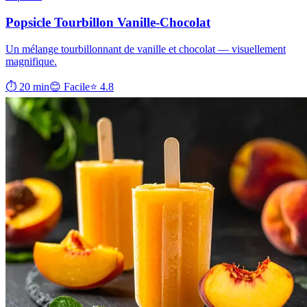
Popsicle Tourbillon Vanille-Chocolat
Un mélange tourbillonnant de vanille et chocolat — visuellement
magnifique.
⏱ 20 min
😊 Facile
⭐ 4.8