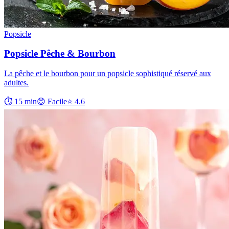
Popsicle
Popsicle Pêche & Bourbon
La pêche et le bourbon pour un popsicle sophistiqué réservé aux
adultes.
⏱ 15 min
😊 Facile
⭐ 4.6