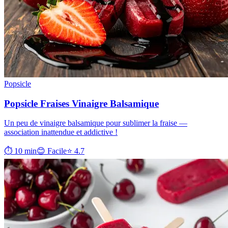
Popsicle
Popsicle Fraises Vinaigre Balsamique
Un peu de vinaigre balsamique pour sublimer la fraise —
association inattendue et addictive !
⏱ 10 min
😊 Facile
⭐ 4.7