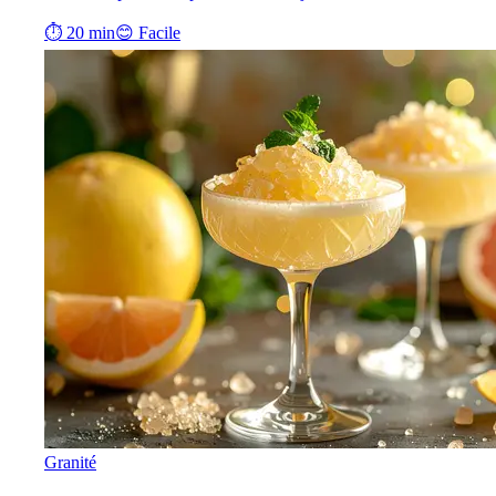
⏱ 20 min
😊 Facile
Granité