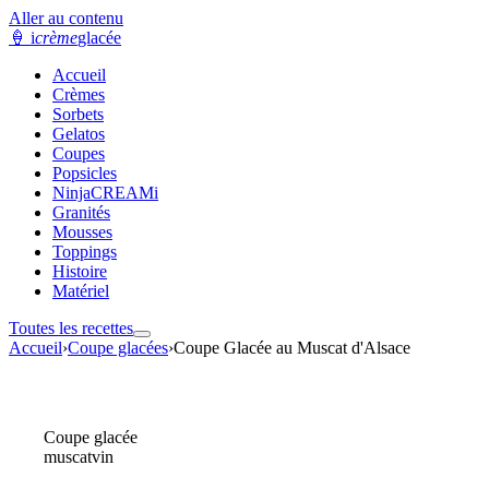
Aller au contenu
🍦
i
crème
glacée
Accueil
Crèmes
Sorbets
Gelatos
Coupes
Popsicles
NinjaCREAMi
Granités
Mousses
Toppings
Histoire
Matériel
Toutes les recettes
Accueil
›
Coupe glacées
›
Coupe Glacée au Muscat d'Alsace
Coupe glacée
muscat
vin