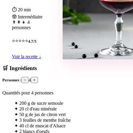
⏱ 20 min
🤓 Intermédiaire
👨‍👩‍👧 4
personnes
⭐⭐⭐⭐⭐
4.7/5
Voir la recette ↓
🛒 Ingrédients
4
Personnes :
−
+
Quantités pour
4
personnes
✦
200 g de sucre semoule
✦
20 cl d'eau minérale
✦
50 g de jus de citron vert
✦
3 feuilles de menthe fraîche
✦
40 cl de muscat d'Alsace
✦
2 blancs d'oeufs