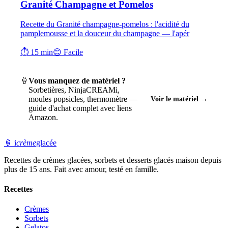
Granité Champagne et Pomelos
Recette du Granité champagne-pomelos : l'acidité du
pamplemousse et la douceur du champagne — l'apér
⏱ 15 min
😊 Facile
🍦
Vous manquez de matériel ?
Sorbetières, NinjaCREAMi,
moules popsicles, thermomètre —
Voir le matériel →
guide d'achat complet avec liens
Amazon.
🍦
i
crème
glacée
Recettes de crèmes glacées, sorbets et desserts glacés maison depuis
plus de 15 ans. Fait avec amour, testé en famille.
Recettes
Crèmes
Sorbets
Gelatos