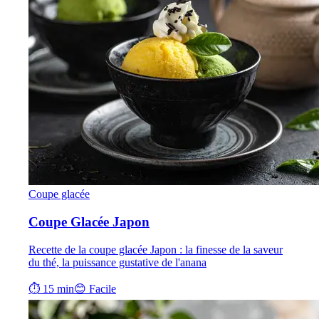
Coupe glacée
Coupe Glacée Japon
Recette de la coupe glacée Japon : la finesse de la saveur
du thé, la puissance gustative de l'anana
⏱ 15 min
😊 Facile