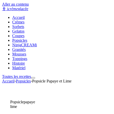
Aller au contenu
🍦
i
crème
glacée
Accueil
Crèmes
Sorbets
Gelatos
Coupes
Popsicles
NinjaCREAMi
Granités
Mousses
Toppings
Histoire
Matériel
Toutes les recettes
Accueil
›
Popsicles
›
Popsicle Papaye et Lime
Popsicle
papaye
lime