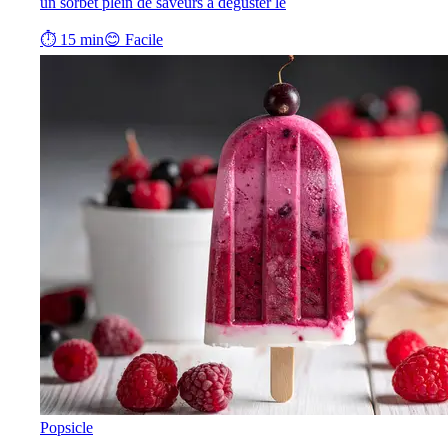
un sorbet plein de saveurs à déguster le
⏱ 15 min
😊 Facile
Popsicle