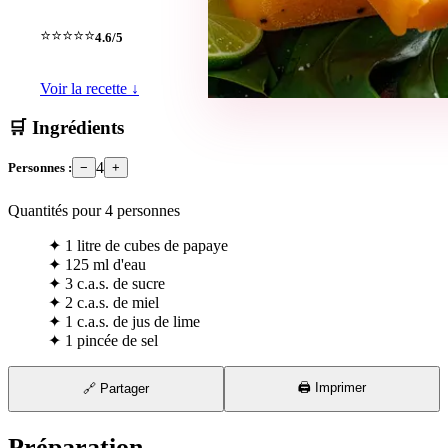
⭐⭐⭐⭐⭐
4.6/5
Voir la recette ↓
🛒 Ingrédients
4
Personnes :
−
+
Quantités pour
4
personnes
✦
1 litre de cubes de papaye
✦
125 ml d'eau
✦
3 c.a.s. de sucre
✦
2 c.a.s. de miel
✦
1 c.a.s. de jus de lime
✦
1 pincée de sel
🖨️ Imprimer
🔗 Partager
Préparation
⏱ 10 min