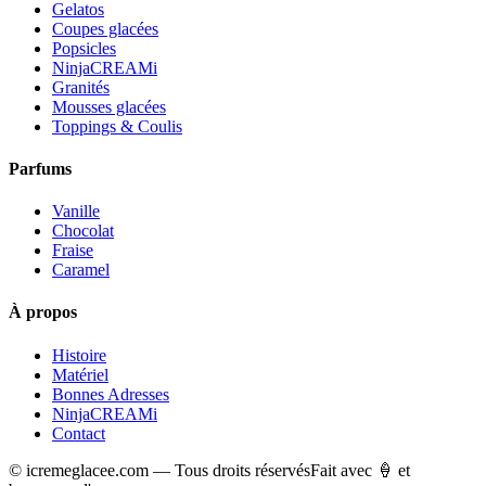
Gelatos
Coupes glacées
Popsicles
NinjaCREAMi
Granités
Mousses glacées
Toppings & Coulis
Parfums
Vanille
Chocolat
Fraise
Caramel
À propos
Histoire
Matériel
Bonnes Adresses
NinjaCREAMi
Contact
© icremeglacee.com — Tous droits réservés
Fait avec 🍦 et