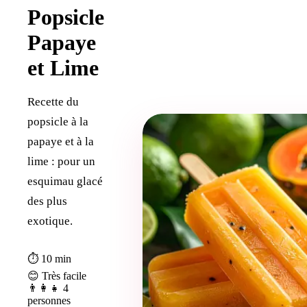
Popsicle
Papaye
et Lime
Recette du
popsicle à la
papaye et à la
lime : pour un
esquimau glacé
des plus
exotique.
⏱ 10 min
😊 Très facile
👨‍👩‍👧 4
personnes