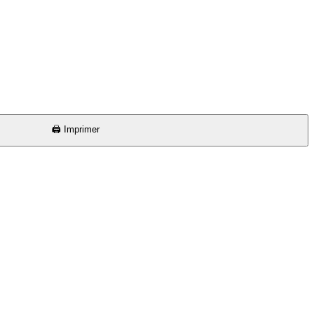
🖨️ Imprimer
⏱ 15 min