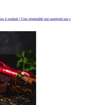
ux à souhait ! Une originalité qui surprend par s