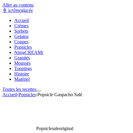
Aller au contenu
🍦
i
crème
glacée
Accueil
Crèmes
Sorbets
Gelatos
Coupes
Popsicles
NinjaCREAMi
Granités
Mousses
Toppings
Histoire
Matériel
Toutes les recettes
Accueil
›
Popsicles
›
Popsicle Gaspacho Salé
Popsicle
sale
original