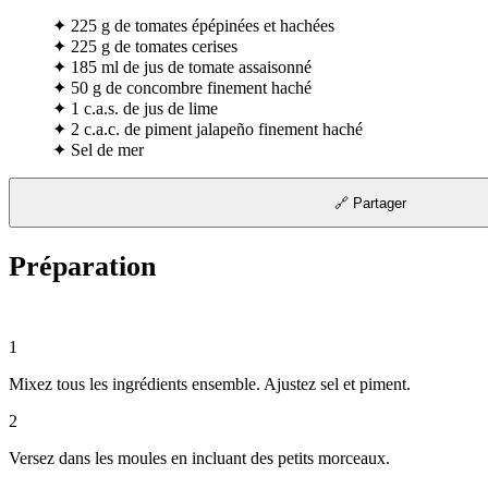
✦
225 g de tomates épépinées et hachées
✦
225 g de tomates cerises
✦
185 ml de jus de tomate assaisonné
✦
50 g de concombre finement haché
✦
1 c.a.s. de jus de lime
✦
2 c.a.c. de piment jalapeño finement haché
✦
Sel de mer
🔗 Partager
Préparation
1
Mixez tous les ingrédients ensemble. Ajustez sel et piment.
2
Versez dans les moules en incluant des petits morceaux.