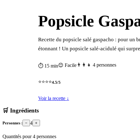
Popsicle Gasp
Recette du popsicle salé gaspacho : pour un b
étonnant ! Un popsicle salé-acidulé qui surpr
👨‍👩‍👧 4 personnes
😊 Facile
⏱ 15 min
⭐⭐⭐⭐
4.5/5
Voir la recette ↓
🛒 Ingrédients
4
Personnes :
−
+
Quantités pour
4
personnes