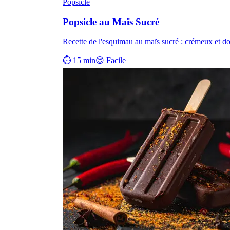
Popsicle
Popsicle au Maïs Sucré
Recette de l'esquimau au maïs sucré : crémeux et do
⏱ 15 min
😊 Facile