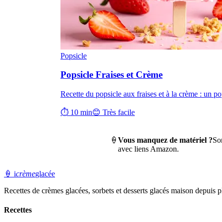
Popsicle
Popsicle Fraises et Crème
Recette du popsicle aux fraises et à la crème : un p
⏱ 10 min
😊 Très facile
🍦
Vous manquez de matériel ?
So
avec liens Amazon.
🍦
i
crème
glacée
Recettes de crèmes glacées, sorbets et desserts glacés maison depuis pl
Recettes