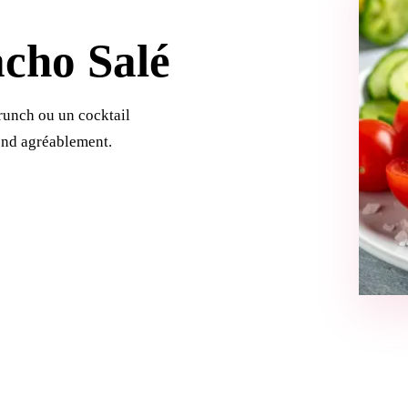
acho Salé
runch ou un cocktail
end agréablement.