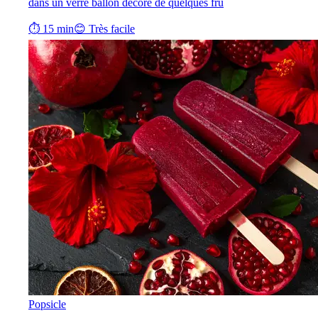
dans un verre ballon décoré de quelques fru
⏱ 15 min
😊 Très facile
Popsicle