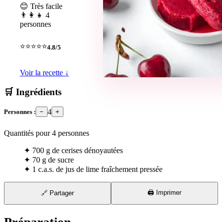
😊 Très facile
👨‍👩‍👧 4
personnes
⭐⭐⭐⭐⭐
4.8/5
Voir la recette ↓
🛒 Ingrédients
4
Personnes :
−
+
Quantités pour
4
personnes
✦
700 g de cerises dénoyautées
✦
70 g de sucre
✦
1 c.a.s. de jus de lime fraîchement pressée
🖨️ Imprimer
🔗 Partager
⏱ 10 min