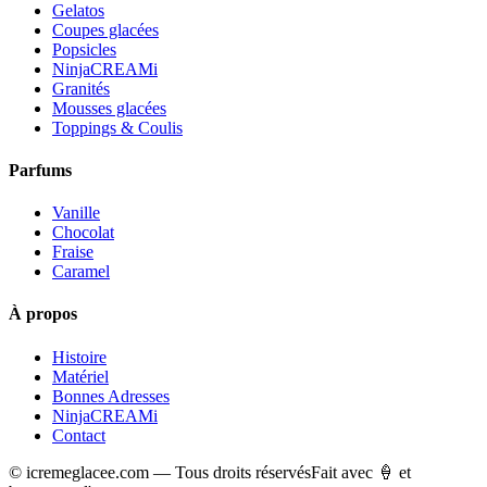
Gelatos
Coupes glacées
Popsicles
NinjaCREAMi
Granités
Mousses glacées
Toppings & Coulis
Parfums
Vanille
Chocolat
Fraise
Caramel
À propos
Histoire
Matériel
Bonnes Adresses
NinjaCREAMi
Contact
© icremeglacee.com — Tous droits réservés
Fait avec 🍦 et