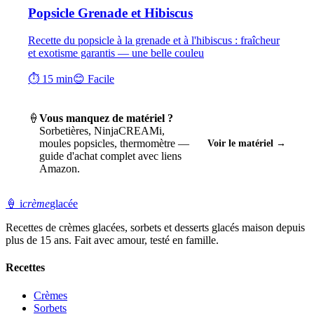
Popsicle Grenade et Hibiscus
Recette du popsicle à la grenade et à l'hibiscus : fraîcheur
et exotisme garantis — une belle couleu
⏱ 15 min
😊 Facile
🍦
Vous manquez de matériel ?
Sorbetières, NinjaCREAMi,
moules popsicles, thermomètre —
Voir le matériel →
guide d'achat complet avec liens
Amazon.
🍦
i
crème
glacée
Recettes de crèmes glacées, sorbets et desserts glacés maison depuis
plus de 15 ans. Fait avec amour, testé en famille.
Recettes
Crèmes
Sorbets