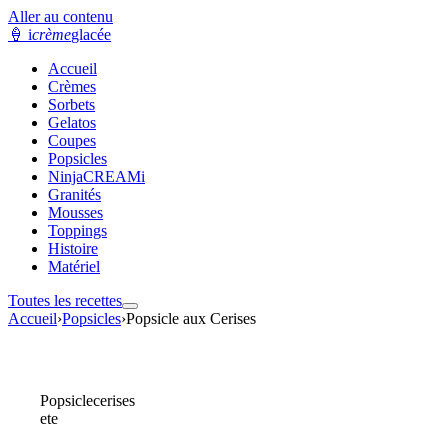
Aller au contenu
🍦
i
crème
glacée
Accueil
Crèmes
Sorbets
Gelatos
Coupes
Popsicles
NinjaCREAMi
Granités
Mousses
Toppings
Histoire
Matériel
Toutes les recettes
Accueil
›
Popsicles
›
Popsicle aux Cerises
Popsicle
cerises
ete