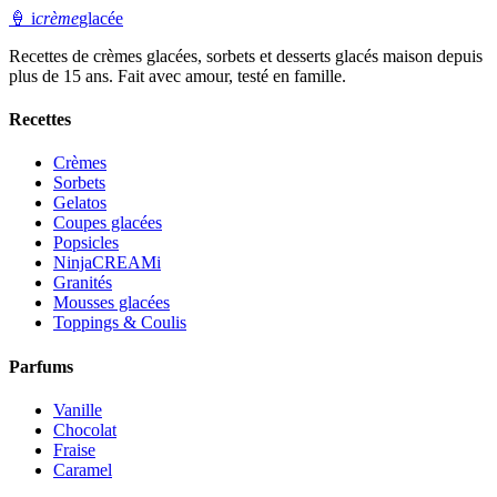
🍦
i
crème
glacée
Recettes de crèmes glacées, sorbets et desserts glacés maison depuis
plus de 15 ans. Fait avec amour, testé en famille.
Recettes
Crèmes
Sorbets
Gelatos
Coupes glacées
Popsicles
NinjaCREAMi
Granités
Mousses glacées
Toppings & Coulis
Parfums
Vanille
Chocolat
Fraise
Caramel