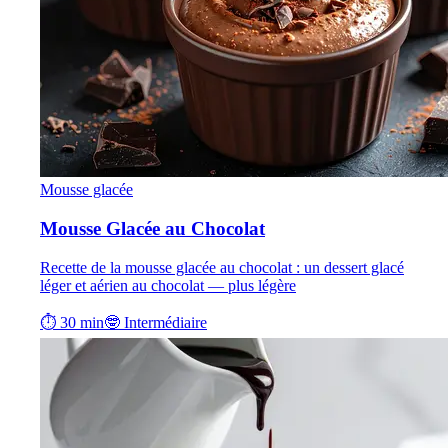
Mousse glacée
Mousse Glacée au Chocolat
Recette de la mousse glacée au chocolat : un dessert glacé
léger et aérien au chocolat — plus légère
⏱ 30 min
🤓 Intermédiaire