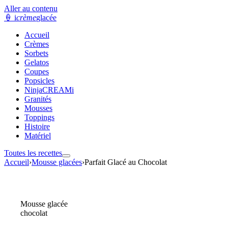
Aller au contenu
🍦
i
crème
glacée
Accueil
Crèmes
Sorbets
Gelatos
Coupes
Popsicles
NinjaCREAMi
Granités
Mousses
Toppings
Histoire
Matériel
Toutes les recettes
Accueil
›
Mousse glacées
›
Parfait Glacé au Chocolat
Mousse glacée
chocolat