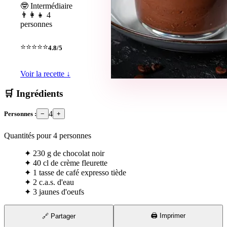
🤓 Intermédiaire
👨‍👩‍👧 4
personnes
⭐⭐⭐⭐⭐
4.8/5
Voir la recette ↓
🛒 Ingrédients
4
Personnes :
−
+
Quantités pour
4
personnes
✦
230 g de chocolat noir
✦
40 cl de crème fleurette
✦
1 tasse de café expresso tiède
✦
2 c.a.s. d'eau
✦
3 jaunes d'oeufs
🖨️ Imprimer
🔗 Partager