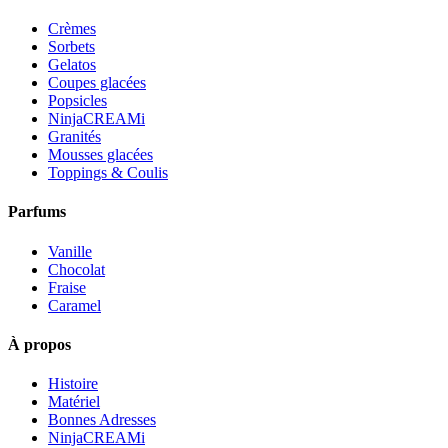
Crèmes
Sorbets
Gelatos
Coupes glacées
Popsicles
NinjaCREAMi
Granités
Mousses glacées
Toppings & Coulis
Parfums
Vanille
Chocolat
Fraise
Caramel
À propos
Histoire
Matériel
Bonnes Adresses
NinjaCREAMi