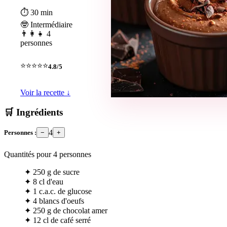
⏱ 30 min
🤓 Intermédiaire
👨‍👩‍👧 4
personnes
⭐⭐⭐⭐⭐
4.8/5
Voir la recette ↓
🛒 Ingrédients
4
Personnes :
−
+
Quantités pour
4
personnes
✦
250 g de sucre
✦
8 cl d'eau
✦
1 c.a.c. de glucose
✦
4 blancs d'oeufs
✦
250 g de chocolat amer
✦
12 cl de café serré