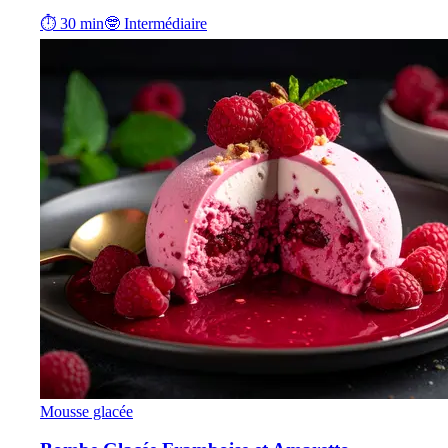
⏱ 30 min
🤓 Intermédiaire
Mousse glacée