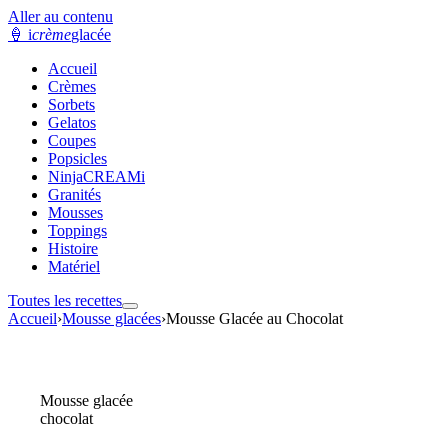
Aller au contenu
🍦
i
crème
glacée
Accueil
Crèmes
Sorbets
Gelatos
Coupes
Popsicles
NinjaCREAMi
Granités
Mousses
Toppings
Histoire
Matériel
Toutes les recettes
Accueil
›
Mousse glacées
›
Mousse Glacée au Chocolat
Mousse glacée
chocolat