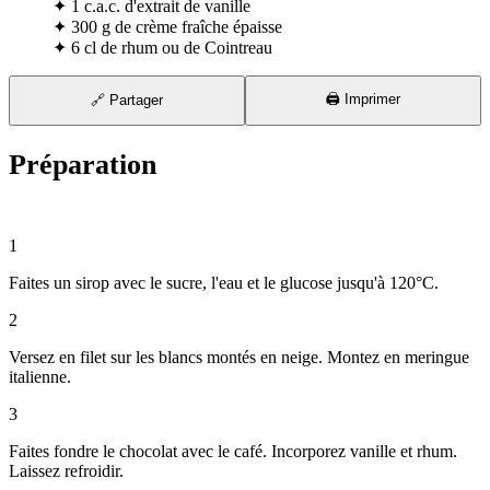
✦
1 c.a.c. d'extrait de vanille
✦
300 g de crème fraîche épaisse
✦
6 cl de rhum ou de Cointreau
🖨️ Imprimer
🔗 Partager
Préparation
⏱ 30 min
1
Faites un sirop avec le sucre, l'eau et le glucose jusqu'à 120°C.
2
Versez en filet sur les blancs montés en neige. Montez en meringue
italienne.
3
Faites fondre le chocolat avec le café. Incorporez vanille et rhum.
Laissez refroidir.