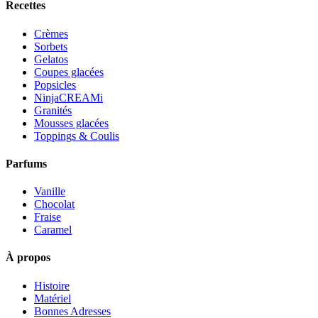
Recettes
Crèmes
Sorbets
Gelatos
Coupes glacées
Popsicles
NinjaCREAMi
Granités
Mousses glacées
Toppings & Coulis
Parfums
Vanille
Chocolat
Fraise
Caramel
À propos
Histoire
Matériel
Bonnes Adresses