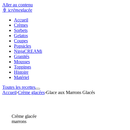
Aller au contenu
🍦
i
crème
glacée
Accueil
Crèmes
Sorbets
Gelatos
Coupes
Popsicles
NinjaCREAMi
Granités
Mousses
Toppings
Histoire
Matériel
Toutes les recettes
Accueil
›
Crème glacées
›
Glace aux Marrons Glacés
Crème glacée
marrons