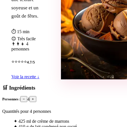
soyeuse et un
goût de fêtes.
⏱ 15 min
😊 Très facile
👨‍👩‍👧 4
personnes
⭐⭐⭐⭐⭐
4.7/5
Voir la recette ↓
🛒 Ingrédients
4
Personnes :
−
+
Quantités pour
4
personnes
✦
425 ml de crème de marrons
✦
410 g de lait condensé non sucré