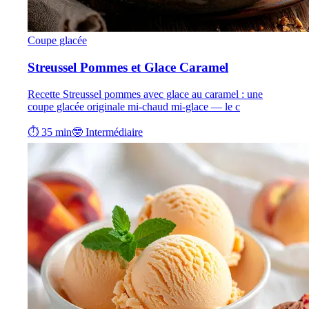
Coupe glacée
Streussel Pommes et Glace Caramel
Recette Streussel pommes avec glace au caramel : une
coupe glacée originale mi-chaud mi-glace — le c
⏱ 35 min
🤓 Intermédiaire