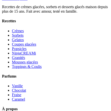
Recettes de crèmes glacées, sorbets et desserts glacés maison depuis
plus de 15 ans. Fait avec amour, testé en famille.
Recettes
Crèmes
Sorbets
Gelatos
Coupes glacées
Popsicles
NinjaCREAMi
Granités
Mousses glacées
Toppings & Coulis
Parfums
Vanille
Chocolat
Fraise
Caramel
À propos