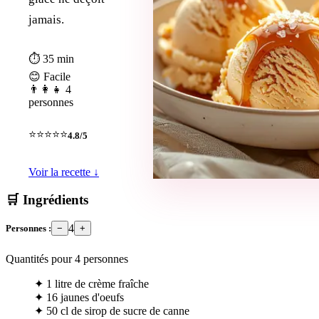
jamais.
⏱ 35 min
😊 Facile
👨‍👩‍👧 4
personnes
⭐⭐⭐⭐⭐
4.8/5
Voir la recette ↓
🛒 Ingrédients
4
Personnes :
−
+
Quantités pour
4
personnes
✦
1 litre de crème fraîche
✦
16 jaunes d'oeufs
✦
50 cl de sirop de sucre de canne