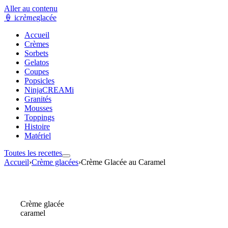
Aller au contenu
🍦
i
crème
glacée
Accueil
Crèmes
Sorbets
Gelatos
Coupes
Popsicles
NinjaCREAMi
Granités
Mousses
Toppings
Histoire
Matériel
Toutes les recettes
Accueil
›
Crème glacées
›
Crème Glacée au Caramel
Crème glacée
caramel