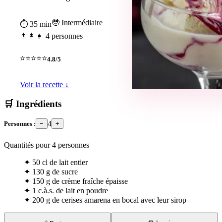
🤓 Intermédiaire
⏱ 35 min
👨‍👩‍👧 4 personnes
⭐⭐⭐⭐⭐
4.8/5
Voir la recette ↓
🛒 Ingrédients
4
Personnes :
−
+
Quantités pour
4
personnes
✦
50 cl de lait entier
✦
130 g de sucre
✦
150 g de crème fraîche épaisse
✦
1 c.à.s. de lait en poudre
✦
200 g de cerises amarena en bocal avec leur sirop