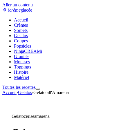
Aller au contenu
🍦
i
crème
glacée
Accueil
Crèmes
Sorbets
Gelatos
Coupes
Popsicles
NinjaCREAMi
Granités
Mousses
Toppings
Histoire
Matériel
Toutes les recettes
Accueil
›
Gelatos
›
Gelato all'Amarena
Gelato
cerise
amarena