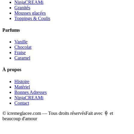
NinjaCREAMi
Granités
Mousses glacées
Toppings & Coulis
Parfums
Vanille
Chocolat
Fraise
Caramel
À propos
Histoire
Matériel
Bonnes Adresses
NinjaCREAMi
Contact
© icremeglacee.com — Tous droits réservés
Fait avec 🍦 et
beaucoup d'amour