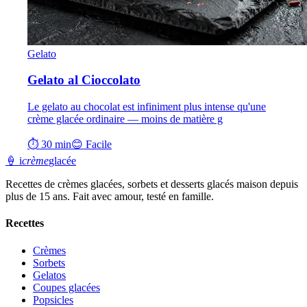
Gelato
Gelato al Cioccolato
Le gelato au chocolat est infiniment plus intense qu'une
crème glacée ordinaire — moins de matière g
⏱ 30 min
😊 Facile
🍦
i
crème
glacée
Recettes de crèmes glacées, sorbets et desserts glacés maison depuis
plus de 15 ans. Fait avec amour, testé en famille.
Recettes
Crèmes
Sorbets
Gelatos
Coupes glacées
Popsicles