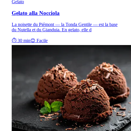
Gelato
Gelato alla Nocciola
La noisette du Piémont — la Tonda Gentile — est la base
du Nutella et du Gianduia. En gelato, elle d
⏱ 30 min
😊 Facile