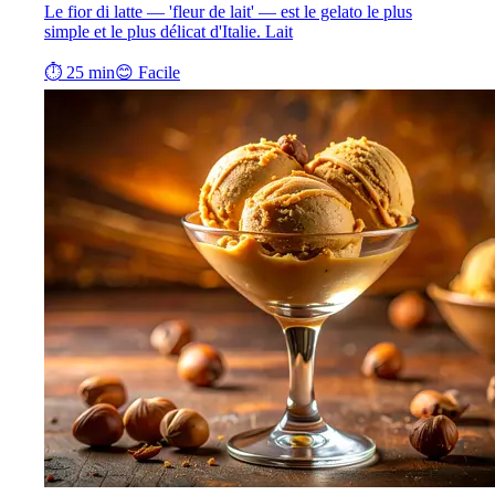
Le fior di latte — 'fleur de lait' — est le gelato le plus
simple et le plus délicat d'Italie. Lait
⏱ 25 min
😊 Facile