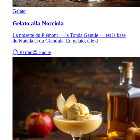
Gelato
Gelato alla Nocciola
La noisette du Piémont — la Tonda Gentile — est la base
du Nutella et du Gianduia. En gelato, elle d
⏱ 30 min
😊 Facile