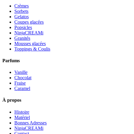
Crèmes
Sorbets
Gelatos
Coupes glacées
Popsicles
NinjaCREAMi
Granités
Mousses glacées
Toppings & Coulis
Parfums
Vanille
Chocolat
Fraise
Caramel
À propos
Histoire
Matériel
Bonnes Adresses
NinjaCREAMi
Contact