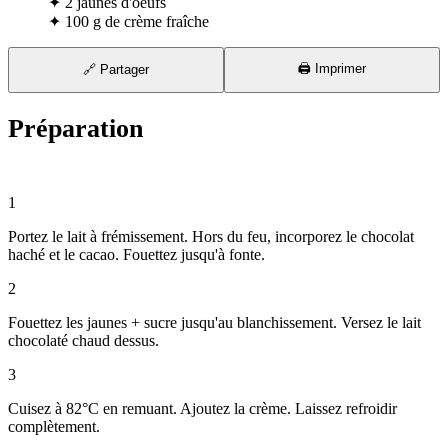
✦
2 jaunes d'oeufs
✦
100 g de crème fraîche
🖨️ Imprimer
🔗 Partager
Préparation
⏱ 30 min
1
Portez le lait à frémissement. Hors du feu, incorporez le chocolat
haché et le cacao. Fouettez jusqu'à fonte.
2
Fouettez les jaunes + sucre jusqu'au blanchissement. Versez le lait
chocolaté chaud dessus.
3
Cuisez à 82°C en remuant. Ajoutez la crème. Laissez refroidir
complètement.