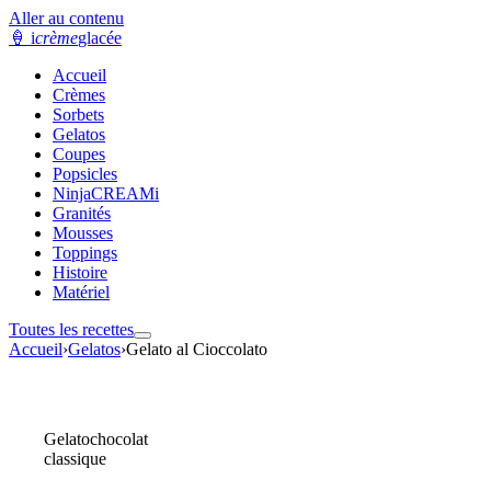
Aller au contenu
🍦
i
crème
glacée
Accueil
Crèmes
Sorbets
Gelatos
Coupes
Popsicles
NinjaCREAMi
Granités
Mousses
Toppings
Histoire
Matériel
Toutes les recettes
Accueil
›
Gelatos
›
Gelato al Cioccolato
Gelato
chocolat
classique