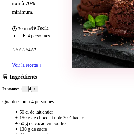
noir à 70%
minimum.
😊 Facile
⏱ 30 min
👨‍👩‍👧 4 personnes
⭐⭐⭐⭐⭐
4.8/5
Voir la recette ↓
🛒 Ingrédients
4
Personnes :
−
+
Quantités pour
4
personnes
✦
50 cl de lait entier
✦
150 g de chocolat noir 70% haché
✦
60 g de cacao en poudre
✦
130 g de sucre