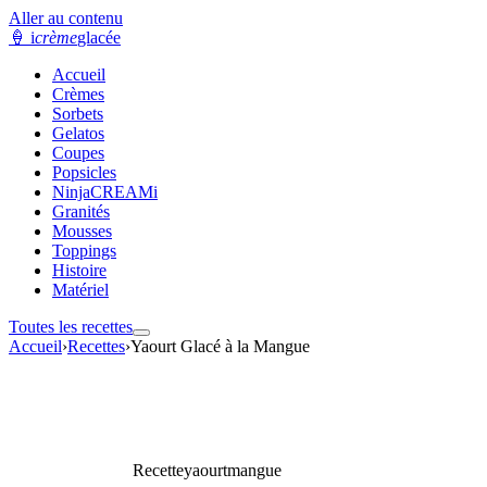
Aller au contenu
🍦
i
crème
glacée
Accueil
Crèmes
Sorbets
Gelatos
Coupes
Popsicles
NinjaCREAMi
Granités
Mousses
Toppings
Histoire
Matériel
Toutes les recettes
Accueil
›
Recettes
›
Yaourt Glacé à la Mangue
Recette
yaourt
mangue