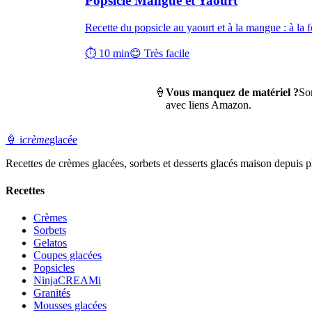
Popsicle Mangue et Yaourt
Recette du popsicle au yaourt et à la mangue : à la fo
⏱ 10 min
😊 Très facile
🍦
Vous manquez de matériel ?
So
avec liens Amazon.
🍦
i
crème
glacée
Recettes de crèmes glacées, sorbets et desserts glacés maison depuis pl
Recettes
Crèmes
Sorbets
Gelatos
Coupes glacées
Popsicles
NinjaCREAMi
Granités
Mousses glacées