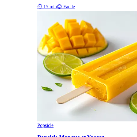
⏱ 15 min
😊 Facile
Popsicle