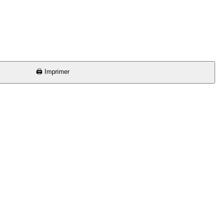
🖨️ Imprimer
⏱ 10 min