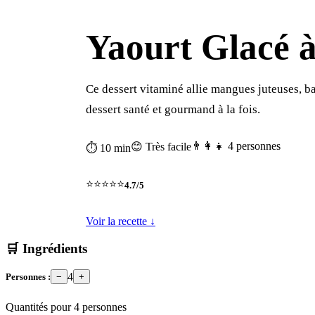
Yaourt Glacé 
Ce dessert vitaminé allie mangues juteuses, b
dessert santé et gourmand à la fois.
👨‍👩‍👧 4 personnes
😊 Très facile
⏱ 10 min
⭐⭐⭐⭐⭐
4.7/5
Voir la recette ↓
🛒 Ingrédients
4
Personnes :
−
+
Quantités pour
4
personnes