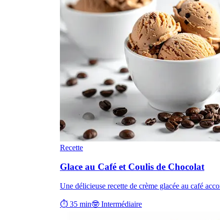
Recette
Glace au Café et Coulis de Chocolat
Une délicieuse recette de crème glacée au café ac
⏱ 35 min
🤓 Intermédiaire