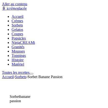
Aller au contenu
🍦
i
crème
glacée
Accueil
Crèmes
Sorbets
Gelatos
Coupes
Popsicles
NinjaCREAMi
Granités
Mousses
Toppings
Histoire
Matériel
Toutes les recettes
Accueil
›
Sorbets
›
Sorbet Banane Passion
Sorbet
banane
passion