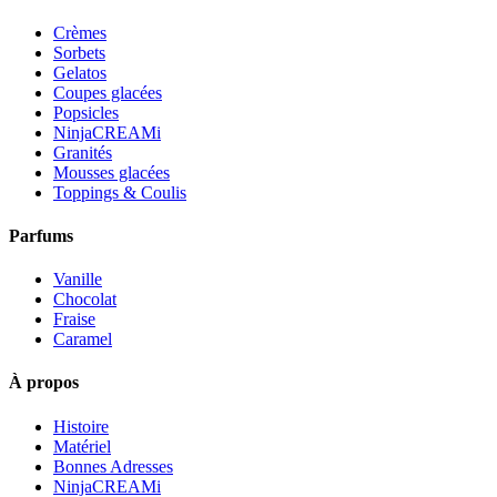
Crèmes
Sorbets
Gelatos
Coupes glacées
Popsicles
NinjaCREAMi
Granités
Mousses glacées
Toppings & Coulis
Parfums
Vanille
Chocolat
Fraise
Caramel
À propos
Histoire
Matériel
Bonnes Adresses
NinjaCREAMi