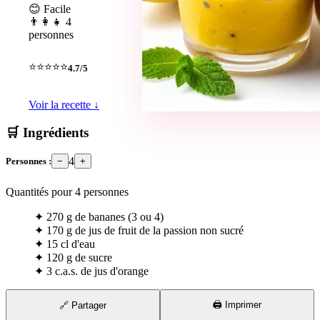
😊 Facile
👨‍👩‍👧 4
personnes
⭐⭐⭐⭐⭐
4.7/5
Voir la recette ↓
🛒 Ingrédients
4
Personnes :
−
+
Quantités pour
4
personnes
✦
270 g de bananes (3 ou 4)
✦
170 g de jus de fruit de la passion non sucré
✦
15 cl d'eau
✦
120 g de sucre
✦
3 c.a.s. de jus d'orange
🖨️ Imprimer
🔗 Partager