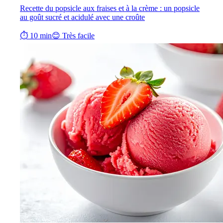
Recette du popsicle aux fraises et à la crème : un popsicle
au goût sucré et acidulé avec une croûte
⏱ 10 min
😊 Très facile