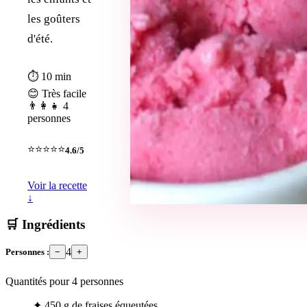
les goûters
d'été.
⏱ 10 min
😊 Très facile
👨‍👩‍👧 4
personnes
⭐⭐⭐⭐⭐
4.6/5
Voir la recette
↓
🛒 Ingrédients
4
Personnes :
−
+
Quantités pour
4
personnes
✦
450 g de fraises équeutées