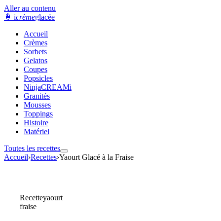
Aller au contenu
🍦
i
crème
glacée
Accueil
Crèmes
Sorbets
Gelatos
Coupes
Popsicles
NinjaCREAMi
Granités
Mousses
Toppings
Histoire
Matériel
Toutes les recettes
Accueil
›
Recettes
›
Yaourt Glacé à la Fraise
Recette
yaourt
fraise