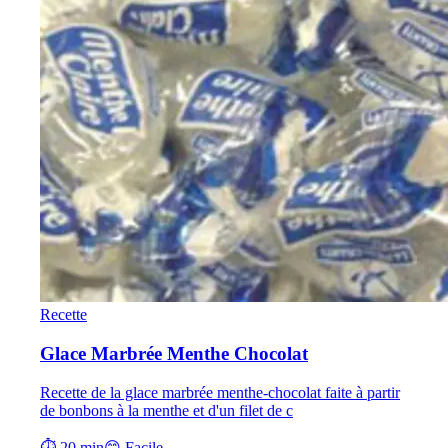
Recette
Glace Marbrée Menthe Chocolat
Recette de la glace marbrée menthe-chocolat faite à partir
de bonbons à la menthe et d'un filet de c
⏱ 20 min
😊 Facile