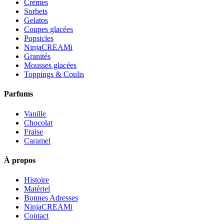
Crèmes
Sorbets
Gelatos
Coupes glacées
Popsicles
NinjaCREAMi
Granités
Mousses glacées
Toppings & Coulis
Parfums
Vanille
Chocolat
Fraise
Caramel
À propos
Histoire
Matériel
Bonnes Adresses
NinjaCREAMi
Contact