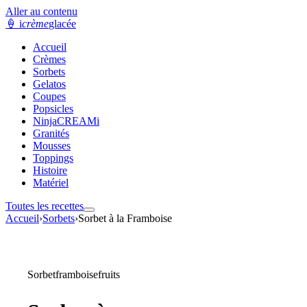
Aller au contenu
🍦
i
crème
glacée
Accueil
Crèmes
Sorbets
Gelatos
Coupes
Popsicles
NinjaCREAMi
Granités
Mousses
Toppings
Histoire
Matériel
Toutes les recettes
Accueil
›
Sorbets
›
Sorbet à la Framboise
Sorbet
framboise
fruits