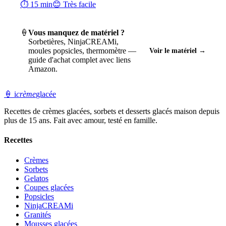
⏱ 15 min
😊 Très facile
🍦
Vous manquez de matériel ?
Sorbetières, NinjaCREAMi,
moules popsicles, thermomètre —
Voir le matériel →
guide d'achat complet avec liens
Amazon.
🍦
i
crème
glacée
Recettes de crèmes glacées, sorbets et desserts glacés maison depuis
plus de 15 ans. Fait avec amour, testé en famille.
Recettes
Crèmes
Sorbets
Gelatos
Coupes glacées
Popsicles
NinjaCREAMi
Granités
Mousses glacées