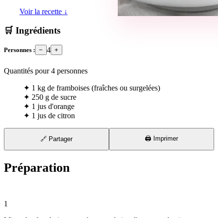
Voir la recette ↓
🛒 Ingrédients
4
Personnes :
−
+
Quantités pour
4
personnes
✦
1 kg de framboises (fraîches ou surgelées)
✦
250 g de sucre
✦
1 jus d'orange
✦
1 jus de citron
🖨️ Imprimer
🔗 Partager
Préparation
⏱ 15 min
1