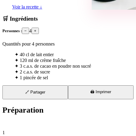
Voir la recette ↓
🛒 Ingrédients
4
Personnes :
−
+
Quantités pour
4
personnes
✦
40 cl de lait entier
✦
120 ml de crème fraîche
✦
3 c.a.s. de cacao en poudre non sucré
✦
2 c.a.s. de sucre
✦
1 pincée de sel
🖨️ Imprimer
🔗 Partager
Préparation
⏱ 5 min
1