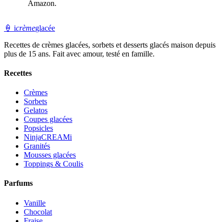
Amazon.
🍦
i
crème
glacée
Recettes de crèmes glacées, sorbets et desserts glacés maison depuis
plus de 15 ans. Fait avec amour, testé en famille.
Recettes
Crèmes
Sorbets
Gelatos
Coupes glacées
Popsicles
NinjaCREAMi
Granités
Mousses glacées
Toppings & Coulis
Parfums
Vanille
Chocolat
Fraise