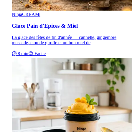
NinjaCREAMi
Glace Pain d'Épices & Miel
La glace des fêtes de fin d'année — cannelle, gingembre,
muscade, clou de girofle et un bon miel de
⏱ 8 min
😊 Facile