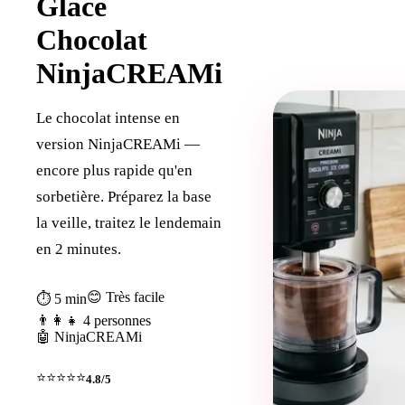
Glace
Chocolat
NinjaCREAMi
Le chocolat intense en
version NinjaCREAMi —
encore plus rapide qu'en
sorbetière. Préparez la base
la veille, traitez le lendemain
en 2 minutes.
😊 Très facile
⏱ 5 min
👨‍👩‍👧 4 personnes
🤖 NinjaCREAMi
⭐⭐⭐⭐⭐
4.8/5