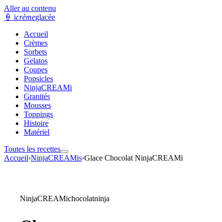
Aller au contenu
🍦
i
crème
glacée
Accueil
Crèmes
Sorbets
Gelatos
Coupes
Popsicles
NinjaCREAMi
Granités
Mousses
Toppings
Histoire
Matériel
Toutes les recettes
Accueil
›
NinjaCREAMis
›
Glace Chocolat NinjaCREAMi
NinjaCREAMi
chocolat
ninja