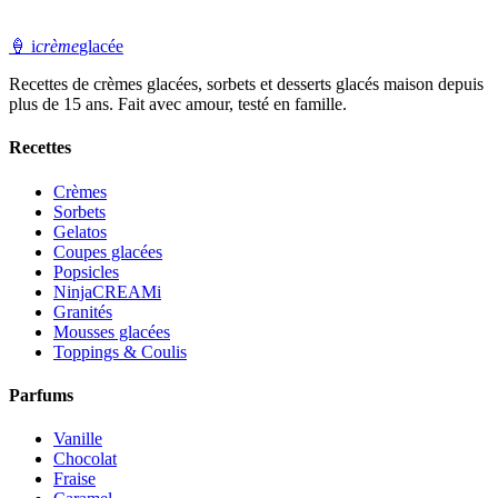
🍦
i
crème
glacée
Recettes de crèmes glacées, sorbets et desserts glacés maison depuis
plus de 15 ans. Fait avec amour, testé en famille.
Recettes
Crèmes
Sorbets
Gelatos
Coupes glacées
Popsicles
NinjaCREAMi
Granités
Mousses glacées
Toppings & Coulis
Parfums
Vanille
Chocolat
Fraise