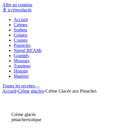
Aller au contenu
🍦
i
crème
glacée
Accueil
Crèmes
Sorbets
Gelatos
Coupes
Popsicles
NinjaCREAMi
Granités
Mousses
Toppings
Histoire
Matériel
Toutes les recettes
Accueil
›
Crème glacées
›
Crème Glacée aux Pistaches
Crème glacée
pistache
exotique