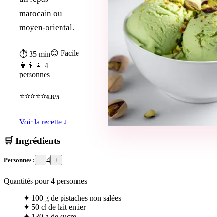
marocain ou
moyen-oriental.
😊 Facile
⏱ 35 min
👨‍👩‍👧 4
personnes
⭐⭐⭐⭐⭐
4.8/5
Voir la recette ↓
🛒 Ingrédients
4
Personnes :
−
+
Quantités pour
4
personnes
✦
100 g de pistaches non salées
✦
50 cl de lait entier
✦
130 g de sucre