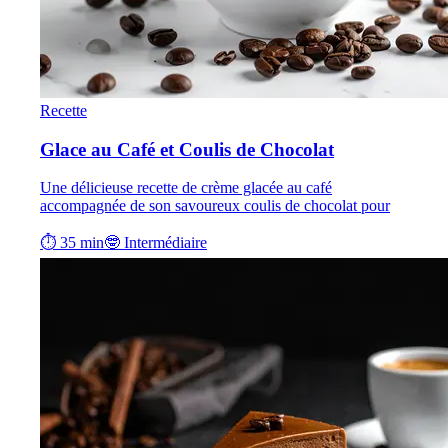
Recette
Glace au Café et Coulis de Chocolat
Une délicieuse recette de crème glacée au café
accompagnée de son savoureux coulis de chocolat pour
⏱ 35 min
🤓 Intermédiaire