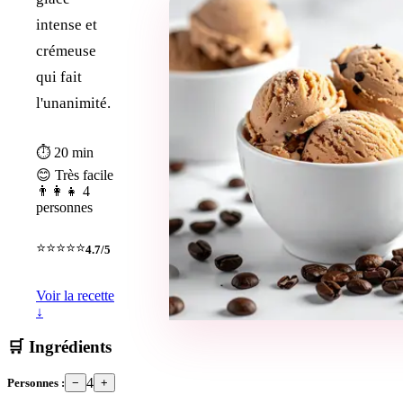
intense et
crémeuse
qui fait
l'unanimité.
⏱ 20 min
😊 Très facile
👨‍👩‍👧 4
personnes
⭐⭐⭐⭐⭐
4.7/5
Voir la recette
↓
🛒 Ingrédients
4
Personnes :
−
+