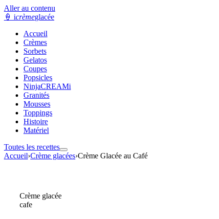
Aller au contenu
🍦
i
crème
glacée
Accueil
Crèmes
Sorbets
Gelatos
Coupes
Popsicles
NinjaCREAMi
Granités
Mousses
Toppings
Histoire
Matériel
Toutes les recettes
Accueil
›
Crème glacées
›
Crème Glacée au Café
Crème glacée
cafe