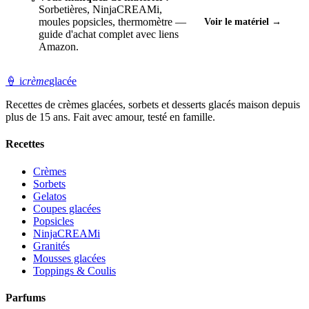
Sorbetières, NinjaCREAMi,
moules popsicles, thermomètre —
Voir le matériel →
guide d'achat complet avec liens
Amazon.
🍦
i
crème
glacée
Recettes de crèmes glacées, sorbets et desserts glacés maison depuis
plus de 15 ans. Fait avec amour, testé en famille.
Recettes
Crèmes
Sorbets
Gelatos
Coupes glacées
Popsicles
NinjaCREAMi
Granités
Mousses glacées
Toppings & Coulis
Parfums