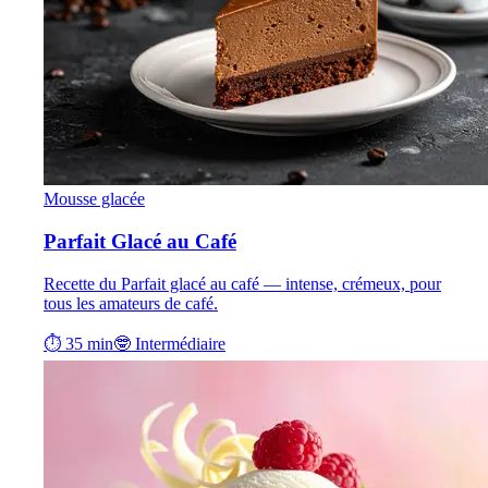
Mousse glacée
Parfait Glacé au Café
Recette du Parfait glacé au café — intense, crémeux, pour
tous les amateurs de café.
⏱ 35 min
🤓 Intermédiaire