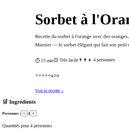
Sorbet à l'Ora
Recette du sorbet à l'orange avec des oranges
Marnier — le sorbet élégant qui fait son petit e
👨‍👩‍👧 4 personnes
😊 Très facile
⏱ 15 min
⭐⭐⭐⭐⭐
4.7/5
Voir la recette ↓
🛒 Ingrédients
4
Personnes :
−
+
Quantités pour
4
personnes