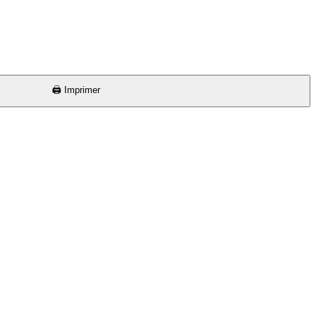
🖨️ Imprimer
⏱ 15 min