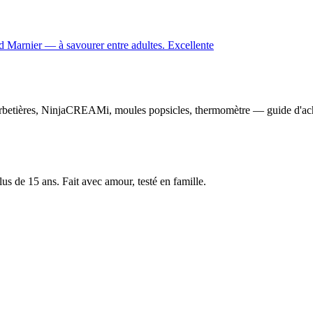
d Marnier — à savourer entre adultes. Excellente
rbetières, NinjaCREAMi, moules popsicles, thermomètre — guide d'ac
us de 15 ans. Fait avec amour, testé en famille.