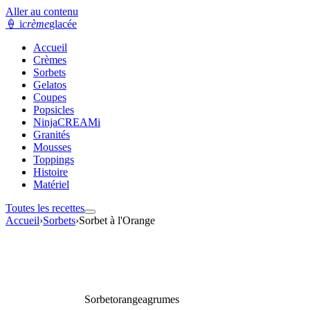
Aller au contenu
🍦
i
crème
glacée
Accueil
Crèmes
Sorbets
Gelatos
Coupes
Popsicles
NinjaCREAMi
Granités
Mousses
Toppings
Histoire
Matériel
Toutes les recettes
Accueil
›
Sorbets
›
Sorbet à l'Orange
Sorbet
orange
agrumes