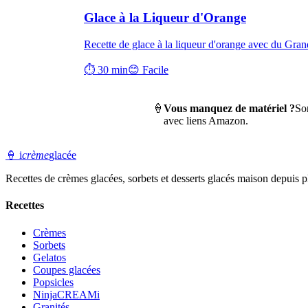
Glace à la Liqueur d'Orange
Recette de glace à la liqueur d'orange avec du Gran
⏱ 30 min
😊 Facile
🍦
Vous manquez de matériel ?
So
avec liens Amazon.
🍦
i
crème
glacée
Recettes de crèmes glacées, sorbets et desserts glacés maison depuis pl
Recettes
Crèmes
Sorbets
Gelatos
Coupes glacées
Popsicles
NinjaCREAMi
Granités