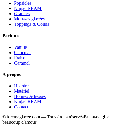
Popsicles
NinjaCREAMi
Granités
Mousses glacées
Toppings & Coulis
Parfums
Vanille
Chocolat
Fraise
Caramel
À propos
Histoire
Matériel
Bonnes Adresses
NinjaCREAMi
Contact
© icremeglacee.com — Tous droits réservés
Fait avec 🍦 et
beaucoup d'amour