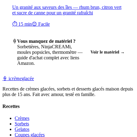
Un granité aux saveurs des îles — rhum brun, citron vert
et sucre de canne pour un granité rafraîchi
⏱ 15 min
😊 Facile
🍦
Vous manquez de matériel ?
Sorbetières, NinjaCREAMi,
moules popsicles, thermomètre —
Voir le matériel →
guide d'achat complet avec liens
Amazon.
🍦
i
crème
glacée
Recettes de crèmes glacées, sorbets et desserts glacés maison depuis
plus de 15 ans. Fait avec amour, testé en famille.
Recettes
Crèmes
Sorbets
Gelatos
Coupes glacées