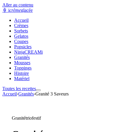
Aller au contenu
🍦
i
crème
glacée
Accueil
Crèmes
Sorbets
Gelatos
Coupes
Popsicles
NinjaCREAMi
Granités
Mousses
Toppings
Histoire
Matériel
Toutes les recettes
Accueil
›
Granités
›
Granité 3 Saveurs
Granité
trio
festif