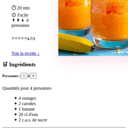
⏱ 20 min
😊 Facile
👨‍👩‍👧 4
personnes
⭐⭐⭐⭐⭐
4.7/5
Voir la recette ↓
🛒 Ingrédients
4
Personnes :
−
+
Quantités pour
4
personnes
✦
4 oranges
✦
2 carottes
✦
1 banane
✦
20 cl d'eau
✦
2 c.a.s. de sucre