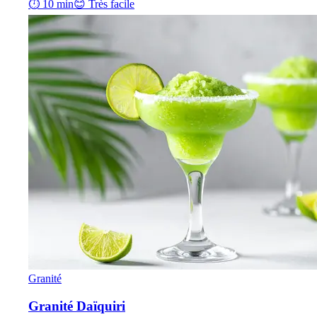
⏱ 10 min
😊 Très facile
Granité
Granité Daïquiri