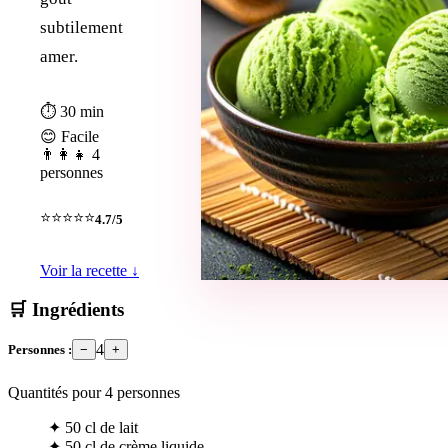
subtilement
amer.
⏱ 30 min
😊 Facile
👨‍👩‍👧 4
personnes
⭐⭐⭐⭐⭐
4.7/5
Voir la recette ↓
🛒 Ingrédients
4
Personnes :
−
+
Quantités pour
4
personnes
✦
50 cl de lait
✦
50 cl de crème liquide