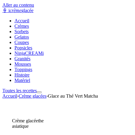
Aller au contenu
🍦
i
crème
glacée
Accueil
Crèmes
Sorbets
Gelatos
Coupes
Popsicles
NinjaCREAMi
Granités
Mousses
Toppings
Histoire
Matériel
Toutes les recettes
Accueil
›
Crème glacées
›
Glace au Thé Vert Matcha
Crème glacée
the
asiatique