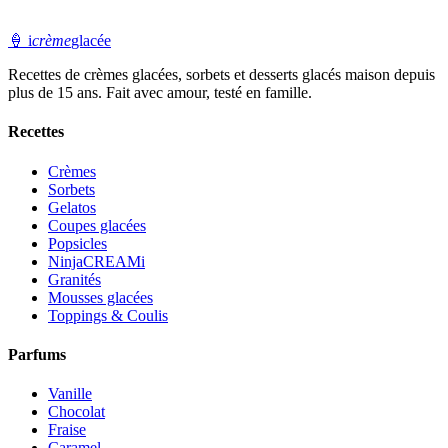
🍦
i
crème
glacée
Recettes de crèmes glacées, sorbets et desserts glacés maison depuis
plus de 15 ans. Fait avec amour, testé en famille.
Recettes
Crèmes
Sorbets
Gelatos
Coupes glacées
Popsicles
NinjaCREAMi
Granités
Mousses glacées
Toppings & Coulis
Parfums
Vanille
Chocolat
Fraise
Caramel