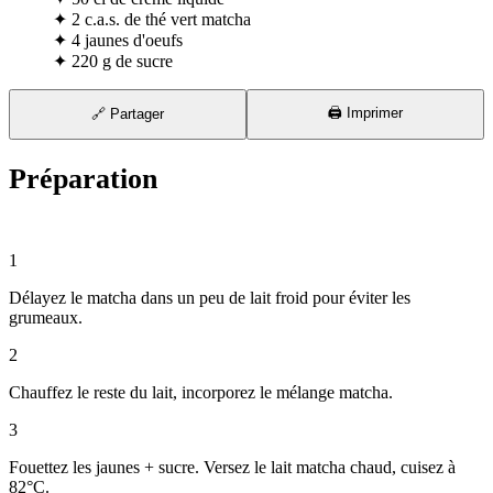
✦
2 c.a.s. de thé vert matcha
✦
4 jaunes d'oeufs
✦
220 g de sucre
🖨️ Imprimer
🔗 Partager
Préparation
⏱ 30 min
1
Délayez le matcha dans un peu de lait froid pour éviter les
grumeaux.
2
Chauffez le reste du lait, incorporez le mélange matcha.
3
Fouettez les jaunes + sucre. Versez le lait matcha chaud, cuisez à
82°C.